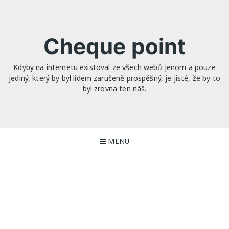
Skip
to
content
Cheque point
Kdyby na internetu existoval ze všech webů jenom a pouze
jediný, který by byl lidem zaručeně prospěšný, je jisté, že by to
byl zrovna ten náš.
MENU