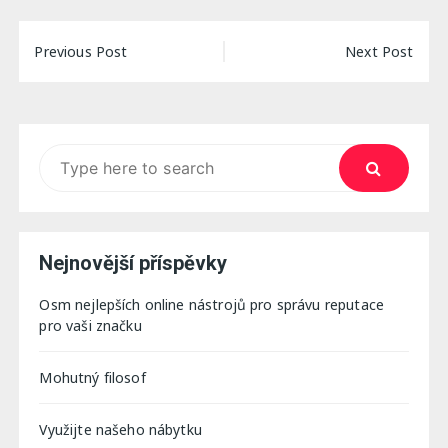
Navigace
Previous Post
Next Post
pro
příspěvek
Search
for:
Nejnovější příspěvky
Osm nejlepších online nástrojů pro správu reputace
pro vaši značku
Mohutný filosof
Využijte našeho nábytku