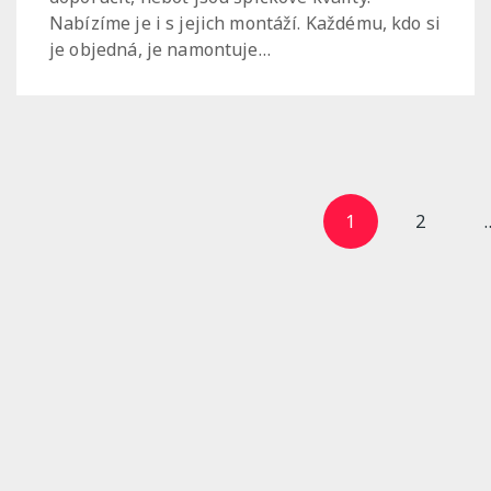
Nabízíme je i s jejich montáží. Každému, kdo si
je objedná, je namontuje…
Stránkování
1
2
příspěvků