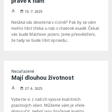
právě k nám
10. 7. 2025
Neláká vás dovolená v cizině? Pak by se vám
mohlo líbit třeba u nás v chatové osadě. Čekat
vás bude Máchovo jezero. Jsme přesvědčeni,
že tady se bude líbit opravdu…
Nezařazené
Mají dlouhou životnost
27. 6. 2025
Vyberte si z našich vysoce kvalitních
plastových oken. Můžeme vám je vřele
doporučit, neboť jsou špičkové kvality.