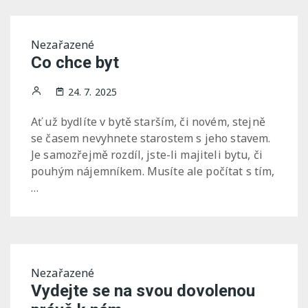
Nezařazené
Co chce byt
24. 7. 2025
Ať už bydlíte v bytě starším, či novém, stejně
se časem nevyhnete starostem s jeho stavem.
Je samozřejmě rozdíl, jste-li majiteli bytu, či
pouhým nájemníkem. Musíte ale počítat s tím,
…
Nezařazené
Vydejte se na svou dovolenou