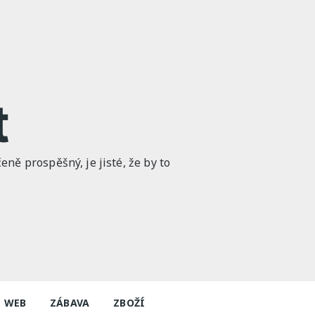
t
ně prospěšný, je jisté, že by to
WEB
ZÁBAVA
ZBOŽÍ