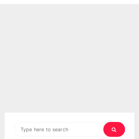
Search
for: