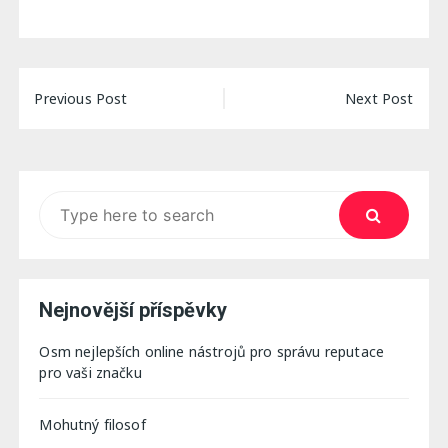
Navigace
Previous Post
Next Post
pro
příspěvek
Search
for:
Nejnovější příspěvky
Osm nejlepších online nástrojů pro správu reputace
pro vaši značku
Mohutný filosof