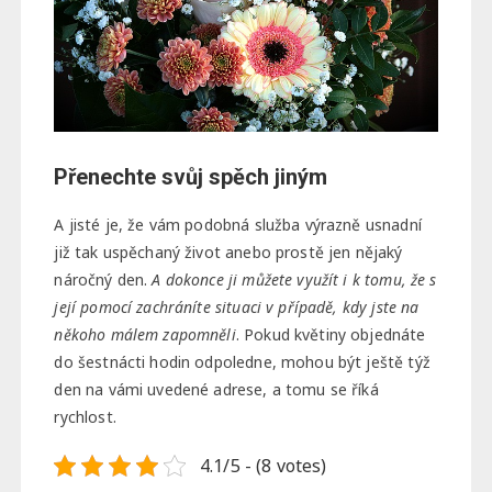
Přenechte svůj spěch jiným
A jisté je, že vám podobná služba výrazně usnadní
již tak uspěchaný život anebo prostě jen nějaký
náročný den.
A dokonce ji můžete využít i k tomu, že s
její pomocí zachráníte situaci v případě, kdy jste na
někoho málem zapomněli
. Pokud květiny objednáte
do šestnácti hodin odpoledne, mohou být ještě týž
den na vámi uvedené adrese, a tomu se říká
rychlost.
4.1/5 - (8 votes)