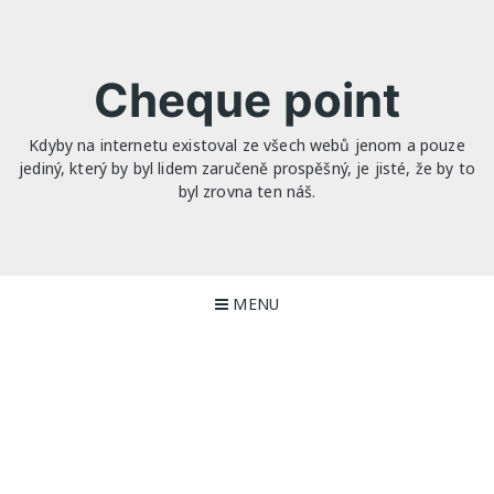
Skip
to
content
Cheque point
Kdyby na internetu existoval ze všech webů jenom a pouze
jediný, který by byl lidem zaručeně prospěšný, je jisté, že by to
byl zrovna ten náš.
MENU