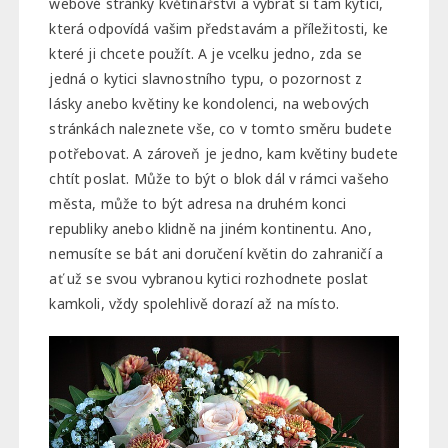
webové stránky květinářství a vybrat si tam kytici,
která odpovídá vašim představám a příležitosti, ke
které ji chcete použít. A je vcelku jedno, zda se
jedná o kytici slavnostního typu, o pozornost z
lásky anebo květiny ke kondolenci, na webových
stránkách naleznete vše, co v tomto směru budete
potřebovat. A zároveň je jedno, kam květiny budete
chtít poslat. Může to být o blok dál v rámci vašeho
města, může to být adresa na druhém konci
republiky anebo klidně na jiném kontinentu. Ano,
nemusíte se bát ani doručení květin do zahraničí a
ať už se svou vybranou kytici rozhodnete poslat
kamkoli, vždy spolehlivě dorazí až na místo.