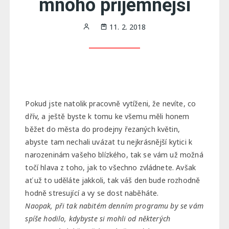
mnoho příjemnější
11. 2. 2018
Pokud jste natolik pracovně vytíženi, že nevíte, co
dřív, a ještě byste k tomu ke všemu měli honem
běžet do města do prodejny řezaných květin,
abyste tam nechali uvázat tu nejkrásnější kytici k
narozeninám vašeho blízkého, tak se vám už možná
točí hlava z toho, jak to všechno zvládnete. Avšak
ať už to uděláte jakkoli, tak váš den bude rozhodně
hodně stresující a vy se dost naběháte.
Naopak, při tak nabitém denním programu by se vám
spíše hodilo, kdybyste si mohli od některých