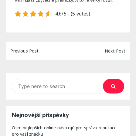
vám klást zbytečné překážky. A to je velký rozdíl.
4.6/5 - (5 votes)
Navigace
Previous Post
Next Post
pro
příspěvek
Search
for:
Nejnovější příspěvky
Osm nejlepších online nástrojů pro správu reputace
pro vaši značku