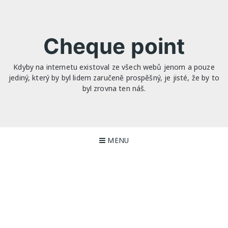
Skip
to
content
Cheque point
Kdyby na internetu existoval ze všech webů jenom a pouze
jediný, který by byl lidem zaručeně prospěšný, je jisté, že by to
byl zrovna ten náš.
MENU