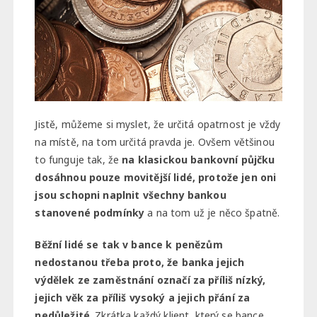
Jistě, můžeme si myslet, že určitá opatrnost je vždy
na místě, na tom určitá pravda je. Ovšem většinou
to funguje tak, že
na klasickou bankovní půjčku
dosáhnou pouze movitější lidé, protože jen oni
jsou schopni naplnit všechny bankou
stanovené podmínky
a na tom už je něco špatně.
Běžní lidé se tak v bance k penězům
nedostanou třeba proto, že banka jejich
výdělek ze zaměstnání označí za příliš nízký,
jejich věk za příliš vysoký a jejich přání za
nedůležité
. Zkrátka každý klient, který se bance