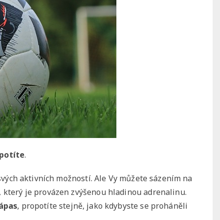
apotíte
.
m svých aktivních možností. Ale Vy můžete sázením na
, který je provázen zvýšenou hladinou adrenalinu.
ápas
, propotíte stejně, jako kdybyste se proháněli