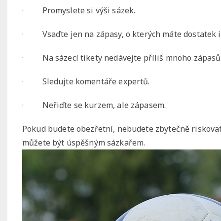
·
Promyslete si výši sázek.
·
Vsaďte jen na zápasy, o kterých máte dostatek 
·
Na sázecí tikety nedávejte příliš mnoho zápasů
·
Sledujte komentáře expertů.
·
Neřiďte se kurzem, ale zápasem.
Pokud budete obezřetní, nebudete zbytečně riskovat a
můžete být úspěšným sázkařem.