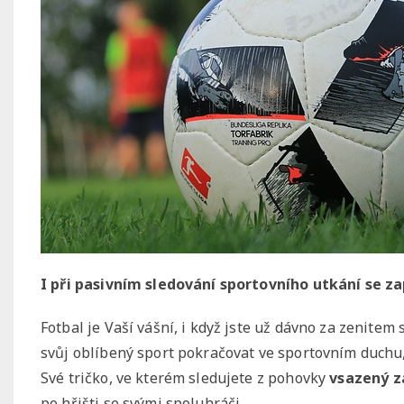
I při pasivním sledování sportovního utkání se z
Fotbal je Vaší vášní, i když jste už dávno za zenite
svůj oblíbený sport pokračovat ve sportovním duchu
Své tričko, ve kterém sledujete z pohovky
vsazený z
po hřišti se svými spoluhráči.