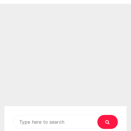
Search
for: