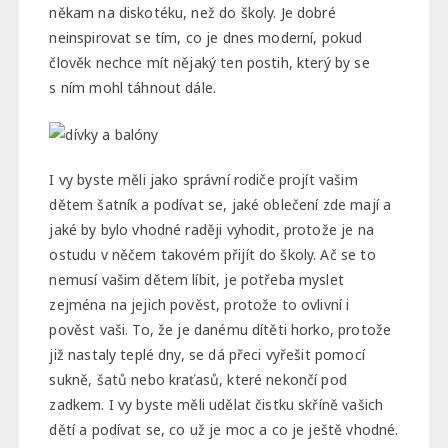
někam na diskotéku, než do školy.
Je dobré
neinspirovat se tím, co je dnes moderní, pokud
člověk nechce mít nějaký ten postih, který by se
s ním mohl táhnout dále.
I vy byste měli jako správní rodiče projít vašim
dětem šatník a podívat se, jaké oblečení zde mají a
jaké by bylo vhodné raději vyhodit, protože je na
ostudu v něčem takovém přijít do školy.
Ač se to
nemusí vašim dětem líbit, je potřeba myslet
zejména na jejich pověst, protože to ovlivní i
pověst vaši. To, že je danému dítěti horko, protože
již nastaly teplé dny, se dá přeci vyřešit pomocí
sukně, šatů nebo kraťasů, které nekončí pod
zadkem.
I vy byste měli udělat čistku skříně vašich
dětí a podívat se, co už je moc a co je ještě vhodné.