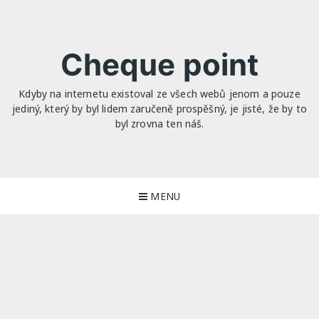
Skip
to
content
Cheque point
Kdyby na internetu existoval ze všech webů jenom a pouze
jediný, který by byl lidem zaručeně prospěšný, je jisté, že by to
byl zrovna ten náš.
MENU