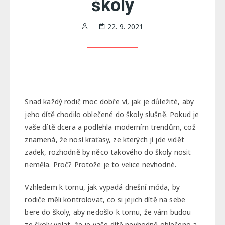
školy
22. 9. 2021
Snad každý rodič moc dobře ví, jak je důležité, aby
jeho dítě chodilo oblečené do školy slušně. Pokud je
vaše dítě dcera a podlehla moderním trendům, což
znamená, že nosí kraťasy, ze kterých jí jde vidět
zadek, rozhodně by něco takového do školy nosit
neměla. Proč? Protože je to velice nevhodné.
Vzhledem k tomu, jak vypadá dnešní móda, by
rodiče měli kontrolovat, co si jejich dítě na sebe
bere do školy, aby nedošlo k tomu, že vám budou
ze školy volat, že je vaše dítě nevhodně oblečeno a