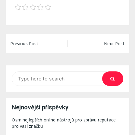
Navigace
Previous Post
Next Post
pro
příspěvek
Search
for:
Nejnovější příspěvky
Osm nejlepších online nástrojů pro správu reputace
pro vaši značku