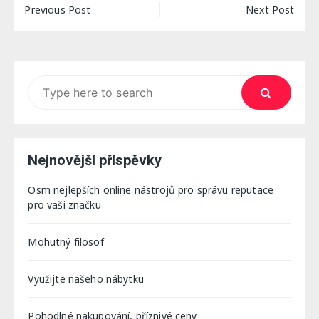
Navigace
Previous Post
Next Post
pro
příspěvek
Search
for:
Nejnovější příspěvky
Osm nejlepších online nástrojů pro správu reputace
pro vaši značku
Mohutný filosof
Využijte našeho nábytku
Pohodlné nakupování, příznivé ceny