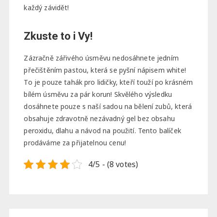
každý závidět!
Zkuste to i Vy!
Zázračně zářivého úsměvu nedosáhnete jedním
přečištěním pastou, která se pyšní nápisem white!
To je pouze tahák pro lidičky, kteří touží po krásném
bílém úsměvu za pár korun! Skvělého výsledku
dosáhnete pouze s naší sadou na bělení zubů, která
obsahuje zdravotně nezávadný gel bez obsahu
peroxidu, dlahu a návod na použití. Tento balíček
prodáváme za přijatelnou cenu!
4/5 - (8 votes)