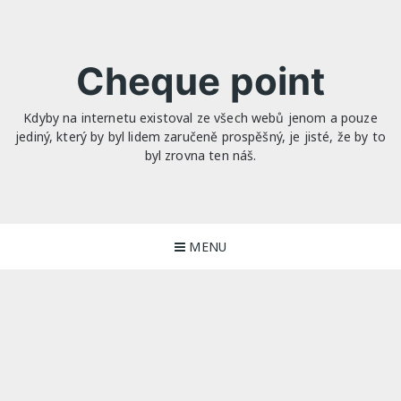
Skip
to
content
Cheque point
Kdyby na internetu existoval ze všech webů jenom a pouze
jediný, který by byl lidem zaručeně prospěšný, je jisté, že by to
byl zrovna ten náš.
MENU